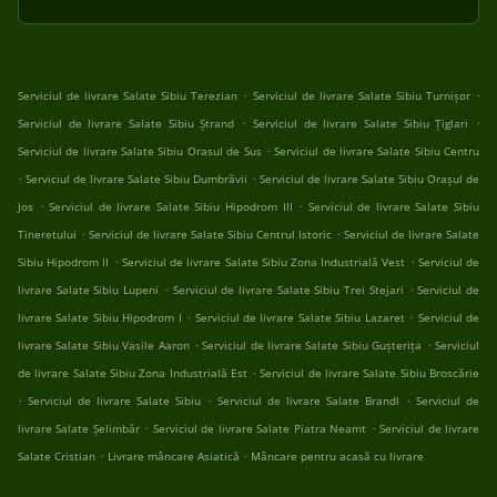
.
.
Serviciul de livrare Salate Sibiu Terezian
Serviciul de livrare Salate Sibiu Turnișor
.
.
Serviciul de livrare Salate Sibiu Ștrand
Serviciul de livrare Salate Sibiu Țiglari
.
Serviciul de livrare Salate Sibiu Orasul de Sus
Serviciul de livrare Salate Sibiu Centru
.
.
Serviciul de livrare Salate Sibiu Dumbrăvii
Serviciul de livrare Salate Sibiu Orașul de
.
.
Jos
Serviciul de livrare Salate Sibiu Hipodrom III
Serviciul de livrare Salate Sibiu
.
.
Tineretului
Serviciul de livrare Salate Sibiu Centrul Istoric
Serviciul de livrare Salate
.
.
Sibiu Hipodrom II
Serviciul de livrare Salate Sibiu Zona Industrială Vest
Serviciul de
.
.
livrare Salate Sibiu Lupeni
Serviciul de livrare Salate Sibiu Trei Stejari
Serviciul de
.
.
livrare Salate Sibiu Hipodrom I
Serviciul de livrare Salate Sibiu Lazaret
Serviciul de
.
.
livrare Salate Sibiu Vasile Aaron
Serviciul de livrare Salate Sibiu Gușterița
Serviciul
.
de livrare Salate Sibiu Zona Industrială Est
Serviciul de livrare Salate Sibiu Broscărie
.
.
.
Serviciul de livrare Salate Sibiu
Serviciul de livrare Salate Brandl
Serviciul de
.
.
livrare Salate Șelimbăr
Serviciul de livrare Salate Piatra Neamt
Serviciul de livrare
.
.
Salate Cristian
Livrare mâncare Asiatică
Mâncare pentru acasă cu livrare