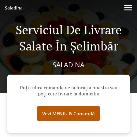
Saladina
Serviciul De Livrare
Salate În Șelimbăr
SALADINA
Poți ridica comanda de la locația noastră sau
poți cere livrare la domiciliu
Vezi MENIU & Comandă