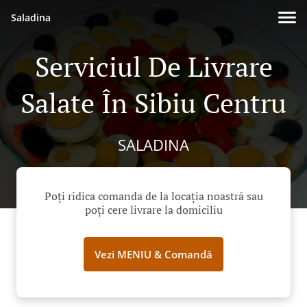
Saladina
Serviciul De Livrare
Salate În Sibiu Centru
SALADINA
Poți ridica comanda de la locația noastră sau
poți cere livrare la domiciliu
Vezi MENIU & Comandă